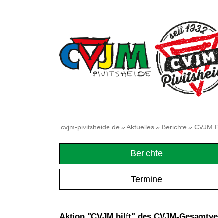
cvjm-pivitsheide.de
»
Aktuelles
»
Berichte
» CVJM P
Berichte
Termine
Aktion "CVJM hilft" des CVJM-Gesamtv